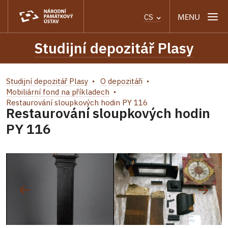
MENU
CS
Studijní depozitář Plasy
Studijní depozitář Plasy
O depozitáři
Mobiliární fond na příkladech
Restaurování sloupkových hodin PY 116
Restaurování sloupkových hodin
PY 116