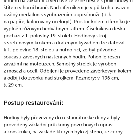
lemem na základní čtvercové železné desce s půlkruhovým
štítem v horní hraně. Nad ciferníkem je v půlkruhu usazen
oválný medailon s vyobrazením poprsí muže (tisk
na papíře, kolorovaný oceloryt). Prostor kolem ciferníku je
vyplněn růžovým hedvábným taftem. Číselníková deska
pochází z 1. poloviny 19. století. Hodinový stroj
s vřetenovým krokem a drátěným kyvadlem lze datovat
k 1. polovině 18. století a nutno říci, že byl původně
součástí závěsných nástěnných hodin. Pohon je řešen
závažími na motouzech. Samotný strojek je vyroben
z mosazi a oceli. Odbíjení je provedeno závěrkovým kolem
a odbíjí do zvonku nad strojkem. Rozměry: v. 196 cm,
š. 29 cm.
Postup restaurování:
Hodiny byly převezeny do restaurátorské dílny a byly
provedeny základní průzkumy povrchových úprav
a konstrukcí, na základě kterých bylo zjištěno, že černý