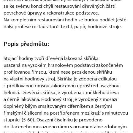
se ke svému konci chýlí restaurování dřevěných částí,
povrchové úpravy a rekonstrukce podstavce.
Na kompletním restaurování hodin se budou podílet ještě
další profese restaurátorů: textil, papír, hodinové stroje.
Popis předmětu:
Stojací hodiny tvoří dřevěná lakovaná skříňka
usazená na vysokém hranolovém podstavci zakončeném
profilovanou římsou, která nese prosklenou skříňku
na vlastní hodinový stroj. Skříňka je zdobena edikulou
s profilovanou římsou zakončenou uprostřed usazenou
helmicí. Dřevěná skříňka je vyrobena z měkkého dřeva
a černě lakována. Hodinový stroj je vyrobený z mosazi
doplněný bílým smaltovaným ciferníkem a černými
římskými číslicemi na postříbřeném mezikruží s minutovou
stupnicí (5-60). Osazení číselníku je provedeno
do tlačeného mosazného rámu s ornamentálně zdobeným