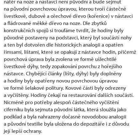
nátěr na noze a nástavci není původní a bude sejmut
na původní povrchovou úpravou, kterou tvoří částečně
švestkové, dubové a ořechové dřevo (kořenice) v nástavci
a fládrované měkké dřevo na noze. Dle zbytků
konstrukčních spojů si troufáme tvrdit, že hodiny byly
původně postaveny na podstavci, který byl součástí nohy
a ten byl dotvořen dle historických analogii a opatřen
římsami, lištami, které se opakují z nástavce hodin, přičemž
povrchová úprava byla zvolena ve formě ušlechtilé
švestkové dýhy, tedy zopakování povrchu z hořejšího
nástavce. Chybějící články (lišty, dýhy) byly doplněny
a hodiny byly opatřeny novou povrchovou úpravou
ve formě šelakové politury. Kovové části byly odrezeny
a vyčištěny. Hodiny čekají na restaurování dalších součástí.
Nicméně pro potřeby alespoň částečného vyčištění
ciferníku byla sejmuta původní látka, která sloužila jako
podklad a byla nahrazeny dočasně novodobou analogii
a původní textilie byla uložena do depozitáře i z důvodu
její lepší ochrany.