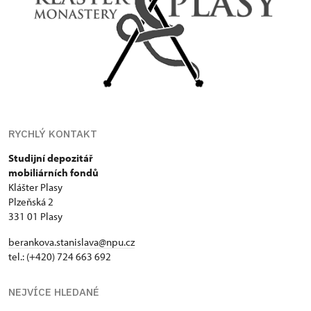
RYCHLÝ KONTAKT
Studijní depozitář
mobiliárních fondů
Klášter Plasy
Plzeňská 2
331 01 Plasy
berankova.stanislava@npu.cz
tel.: (+420) 724 663 692
NEJVÍCE HLEDANÉ