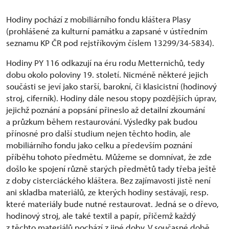
Hodiny pochází z mobiliárního fondu kláštera Plasy
(prohlášené za kulturní památku a zapsané v ústředním
seznamu KP ČR pod rejstříkovým číslem 13299/34-5834).
Hodiny PY 116 odkazují na éru rodu Metternichů, tedy
dobu okolo poloviny 19. století. Nicméně některé jejich
součásti se jeví jako starší, barokní, či klasicistní (hodinový
stroj, ciferník). Hodiny dále nesou stopy pozdějších úprav,
jejichž poznání a popsání přineslo až detailní zkoumání
a průzkum během restaurování. Výsledky pak budou
přínosné pro další studium nejen těchto hodin, ale
mobiliárního fondu jako celku a především poznání
příběhu tohoto předmětu. Můžeme se domnívat, že zde
došlo ke spojení různě starých předmětů tady třeba ještě
z doby cisterciáckého kláštera. Bez zajímavosti jistě není
ani skladba materiálů, ze kterých hodiny sestávají, resp.
které materiály bude nutné restaurovat. Jedná se o dřevo,
hodinový stroj, ale také textil a papír, přičemž každý
z těchto materiálů pochází z jiné doby. V současné době