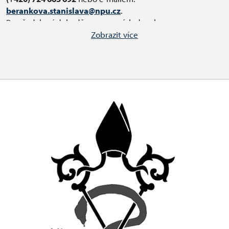
berankova.stanislava@npu.cz
.
Po předchozí dohodě v pracovních dnech
od 8.00 do 15.00 h.
Zobrazit více