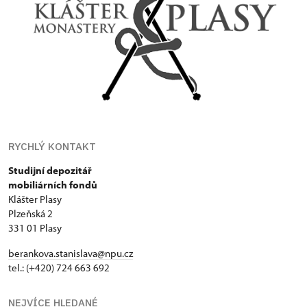
RYCHLÝ KONTAKT
Studijní depozitář
mobiliárních fondů
Klášter Plasy
Plzeňská 2
331 01 Plasy
berankova.stanislava@npu.cz
tel.: (+420) 724 663 692
NEJVÍCE HLEDANÉ