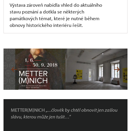
Výstava zároveň nabídla vhled do aktuálního
stavu poznání a dotkla se některých
památkových témat, které je nutné během
obnovy historického interiéru řešit.
METTER(M)NICH
„...člověk by chtěl obnovit jen zašlou
slávu, kterou může jen tušit…“