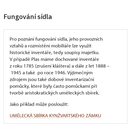
Fungování sídla
Pro poznání fungování sídla, jeho provozních
vztahů a rozmístění mobiliáře lze využít
historické inventáře, tedy soupisy majetku.
V případě Plas máme dochované inventáře
z roku 1785 (zrušení kláštera) a dále z let 1888 –
1945 a také po roce 1946. Výjimečným
zdrojem jsou také dobové inventarizační
pomůcky, které byly často pomůckami při
tvorbě aristokratických uměleckých sbírek.
Jako příklad může posloužit:
UMĚLECKÁ SBÍRKA KYNŽVARTSKÉHO ZÁMKU