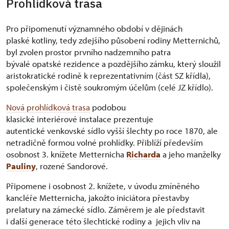
Prohlídková trasa
Pro připomenutí významného období v dějinách
plaské kotliny, tedy zdejšího působení rodiny Metternichů,
byl zvolen prostor prvního nadzemního patra
bývalé opatské rezidence a pozdějšího zámku, který sloužil
aristokratické rodině k reprezentativním (část SZ křídla),
společenským i čistě soukromým účelům (celé JZ křídlo).
Nová prohlídková trasa
podobou
klasické interiérové instalace prezentuje
autentické venkovské sídlo vyšší šlechty po roce 1870, ale
netradičně formou volné prohlídky. Přiblíží především
osobnost 3. knížete Metternicha
Richarda
a jeho manželky
Pauliny
, rozené Sandorové.
Připomene i osobnost 2. knížete, v úvodu zmíněného
kancléře Metternicha, jakožto iniciátora přestavby
prelatury na zámecké sídlo. Záměrem je ale představit
i další generace této šlechtické rodiny a jejich vliv na