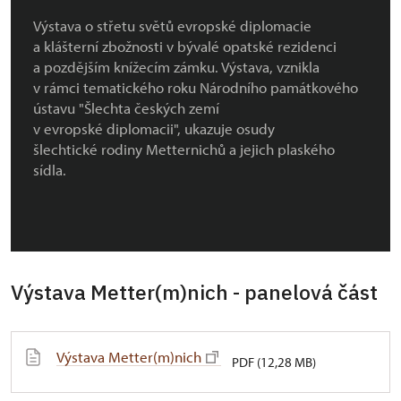
Výstava o střetu světů evropské diplomacie
a klášterní zbožnosti v bývalé opatské rezidenci
a pozdějším knížecím zámku. Výstava, vznikla
v rámci tematického roku Národního památkového
ústavu "Šlechta českých zemí
v evropské diplomacii", ukazuje osudy
šlechtické rodiny Metternichů a jejich plaského
sídla.
Výstava Metter(m)nich - panelová část
Výstava Metter(m)nich
PDF (12,28 MB)