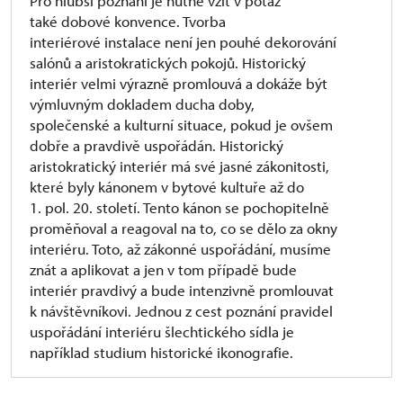
Pro hlubší poznání je nutné vzít v potaz
také dobové konvence. Tvorba
interiérové instalace není jen pouhé dekorování
salónů a aristokratických pokojů. Historický
interiér velmi výrazně promlouvá a dokáže být
výmluvným dokladem ducha doby,
společenské a kulturní situace, pokud je ovšem
dobře a pravdivě uspořádán. Historický
aristokratický interiér má své jasné zákonitosti,
které byly kánonem v bytové kultuře až do
1. pol. 20. století. Tento kánon se pochopitelně
proměňoval a reagoval na to, co se dělo za okny
interiéru. Toto, až zákonné uspořádání, musíme
znát a aplikovat a jen v tom případě bude
interiér pravdivý a bude intenzivně promlouvat
k návštěvníkovi. Jednou z cest poznání pravidel
uspořádání interiéru šlechtického sídla je
například studium historické ikonografie.