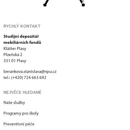
RYCHLÝ KONTAKT
Studijní depozitář
mobiliárních fondů
Klášter Plasy
Plzeňská 2
331 01 Plasy
berankova.stanislava@npu.cz
tel.: (+420) 724 663 692
NEJVÍCE HLEDANÉ
Naše služby
Programy pro školy
Preventivní péče