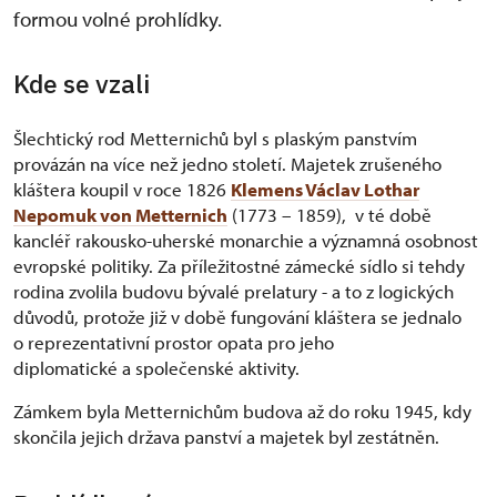
formou volné prohlídky.
Kde se vzali
Šlechtický rod Metternichů byl s plaským panstvím
provázán na více než jedno století. Majetek zrušeného
kláštera koupil v roce 1826
Klemens Václav Lothar
Nepomuk von Metternich
(1773 – 1859), v té době
kancléř rakousko-uherské monarchie a významná osobnost
evropské politiky. Za příležitostné zámecké sídlo si tehdy
rodina zvolila budovu bývalé prelatury - a to z logických
důvodů, protože již v době fungování kláštera se jednalo
o reprezentativní prostor opata pro jeho
diplomatické a společenské aktivity.
Zámkem byla Metternichům budova až do roku 1945, kdy
skončila jejich država panství a majetek byl zestátněn.