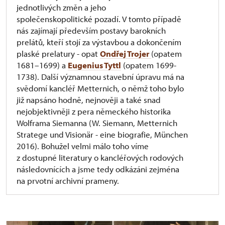
jednotlivých změn a jeho
společenskopolitické pozadí. V tomto případě
nás zajímají především postavy barokních
prelátů, kteří stojí za výstavbou a dokončením
plaské prelatury - opat
Ondřej Trojer
(opatem
1681–1699) a
Eugenius Tyttl
(opatem 1699-
1738). Další významnou stavební úpravu má na
svědomí kancléř Metternich, o němž toho bylo
již napsáno hodně, nejnověji a také snad
nejobjektivněji z pera německého historika
Wolframa Siemanna (W. Siemann, Metternich
Stratege und Visionär - eine biografie, München
2016). Bohužel velmi málo toho víme
z dostupné literatury o kancléřových rodových
následovnících a jsme tedy odkázáni zejména
na prvotní archivní prameny.