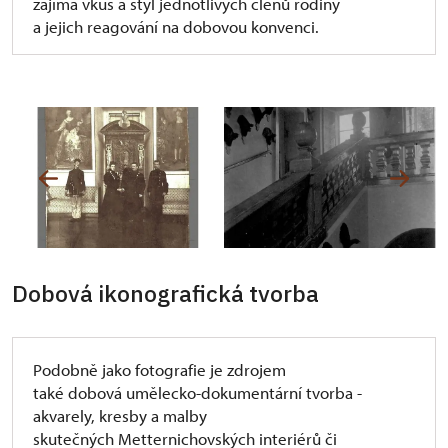
zajímá vkus a styl jednotlivých členů rodiny
a jejich reagování na dobovou konvenci.
Dobová ikonografická tvorba
Podobně jako fotografie je zdrojem
také dobová umělecko-dokumentární tvorba -
akvarely, kresby a malby
skutečných Metternichovských interiérů či