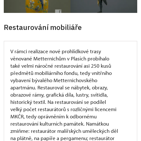
Restaurování mobiliáře
V rámci realizace nové prohlídkové trasy
věnované Metternichům v Plasích probíhalo
také velmi náročné restaurování asi 250 kusů
předmětů mobiliárního fondu, tedy vnitřního
vybavení bývalého Metternichovského
apartmánu. Restauroval se nábytek, obrazy,
obrazové rámy, grafická díla, lustry, svítidla,
historický textil. Na restaurování se podílel
velký počet restaurátorů s rozličnými licencemi
MKČR, tedy oprávněním k odbornému
restaurování kulturních památek. Namátkou
zmiňme: restaurátor malířských uměleckých děl
na plátně, na papíře a pergamenu; restaurátor