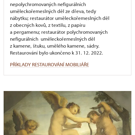
nepolychromovaných nefigurálních
uměleckořemeslných děl ze dřeva, tedy
nábytku; restaurátor uměleckořemeslných děl
z obecných kovů, z textilu, z papíru
a pergamenu; restaurátor polychromovaných
nefigurálních uměleckořemeslných děl
z kamene, štuku, umělého kamene, sádry.
Restaurování bylo ukončeno k 31. 12. 2022.
PŘÍKLADY RESTAUROVÁNÍ MOBILIÁŘE