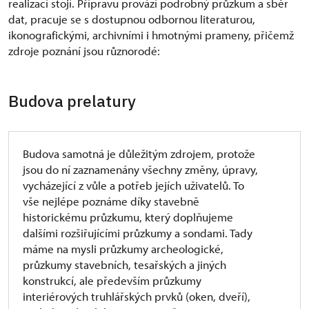
realizací stojí. Přípravu provází podrobný průzkum a sběr
dat, pracuje se s dostupnou odbornou literaturou,
ikonografickými, archivními i hmotnými prameny, přičemž
zdroje poznání jsou různorodé:
Budova prelatury
Budova samotná je důležitým zdrojem, protože
jsou do ní zaznamenány všechny změny, úpravy,
vycházející z vůle a potřeb jejích uživatelů. To
vše nejlépe poznáme díky stavebně
historickému průzkumu, který doplňujeme
dalšími rozšiřujícími průzkumy a sondami. Tady
máme na mysli průzkumy archeologické,
průzkumy stavebních, tesařských a jiných
konstrukcí, ale především průzkumy
interiérových truhlářských prvků (oken, dveří),