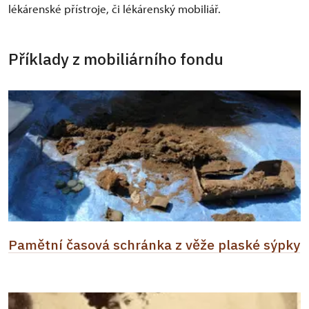
lékárenské přístroje, či lékárenský mobiliář.
Příklady z mobiliárního fondu
Pamětní časová schránka z věže plaské sýpky