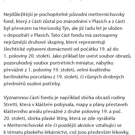
Nejdůležitější je pochopitelně původní metternichovský
fond, který z části zůstal po znárodnění v Plasích a z části
byl převezen na Horšovský Týn, ale již řadu let je uložen
v depozitáři v Plasích. Tato část fondu má zastoupeny
nejrůznější druhové skupiny, které reprezentují
šlechtické vybavení domácnosti od počátku 19. až do
1. poloviny 20. století. Jako příklad lze uvést soubor obrazů,
pozoruhodný soubor portrétních miniatur, nábytku
převážně z 1. poloviny 19. století, velmi kvalitního
berlínského porcelánu z 19. století, či různých drobných
předmětů osobní potřeby.
Významnou částí fondu je například sbírka obrazů rodiny
Stretti, která v klášteře pobývala, mapy a plány přestaveb
klášterního areálu převážně z druhé poloviny 19. a poč.
20. století, sbírka plaské litiny, která se zde vyráběla
v Metternichovské éře či pozdější akvizice vztahující se
k tématu plaského lékárnictví, což jsou především lékovky,