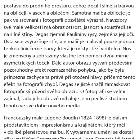
postavu do předního prostoru, čehož docílil silnější barvou
na obličeji, vlasech a oblečení. Samotná malba obličeje je
pak ve srovnání s fotografií obzvláště výrazná. Navzdory
své malé velikosti má obraz ostrost, jasnost a soustředí se
na silné stíny. Degas zjemnil Paulininy rysy, zejména její oči.
Ústa sice zvýrazňuje stín, ale malíř je maloval pouze jednou
tenkou linií černé barvy, která je místy stěží viditelná. Nos
je zmenšený a zobrazený vlastně jen pomocí dvou mírně
asymetrických teček. Dále autor obrazu vytváří především
pozoruhodný efekt rozmazaného pohybu, jako by byla
princezna zachycena právě při otočení hlavy, přičemž tento
efekt na fotografii chybí. Degas se jistě snažil zamaskovat
fotografický původ svého obrazu. O fotografii se velmi
zajímal, řada jeho obrazů odhaluje jeho pečlivé studium
tohoto ve své době nového média.
Francouzský malíř Eugéne Boudin (1824-1898) je dalším
představitelem impresionismu a krajinářem, který měl
v oblibě plenérovou malbu. K výtvarnému umění se dostal
díky umělcům Constantu Troyonovi, Jean-Francois Milletovi,