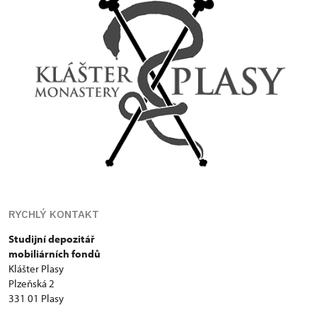
RYCHLÝ KONTAKT
Studijní depozitář
mobiliárních fondů
Klášter Plasy
Plzeňská 2
331 01 Plasy