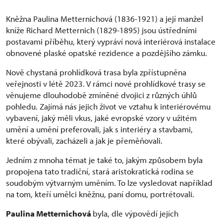
Kněžna Paulina Metternichová (1836-1921) a její manžel
kníže Richard Metternich (1829-1895) jsou ústředními
postavami příběhu, který vypráví nová interiérová instalace
obnovené plaské opatské rezidence a pozdějšího zámku.
Nově chystaná prohlídková trasa byla zpřístupněna
veřejnosti v létě 2023. V rámci nové prohlídkové trasy se
věnujeme dlouhodobě zmíněné dvojici z různých úhlů
pohledu. Zajímá nás jejich život ve vztahu k interiérovému
vybavení, jaký měli vkus, jaké evropské vzory v užitém
umění a umění preferovali, jak s interiéry a stavbami,
které obývali, zacházeli a jak je přeměňovali.
Jedním z mnoha témat je také to, jakým způsobem byla
propojena tato tradiční, stará aristokratická rodina se
soudobým výtvarným uměním. To lze vysledovat například
na tom, kteří umělci kněžnu, paní domu, portrétovali.
Paulina Metternichová
byla, dle výpovědí jejích