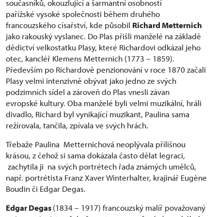
současníků, okouzlující a šarmantní osobností
pařížské vysoké společnosti během druhého
francouzského císařství, kde působil
Richard Metternich
jako rakouský vyslanec. Do Plas přišli manželé na základě
dědictví velkostatku Plasy, které Richardovi odkázal jeho
otec, kancléř Klemens Metternich (1773 – 1859).
Především po Richardově penzionování v roce 1870 začali
Plasy velmi intenzivně obývat jako jedno ze svých
podzimních sídel a zároveň do Plas vnesli závan
evropské kultury. Oba manželé byli velmi muzikální, hráli
divadlo, Richard byl vynikající muzikant, Paulina sama
režírovala, tančila, zpívala ve svých hrách.
Třebaže Paulina Metternichová neoplývala přílišnou
krásou, z čehož si sama dokázala často dělat legraci,
zachytila ji na svých portrétech řada známých umělců,
např. portrétista Franz Xaver Winterhalter, krajinář Eugène
Boudin či Edgar Degas.
Edgar Degas
(1834 – 1917) francouzský malíř považovaný