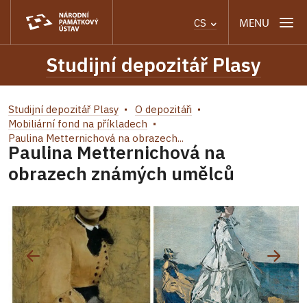
MENU
CS
Studijní depozitář Plasy
Studijní depozitář Plasy
O depozitáři
Mobiliární fond na příkladech
Paulina Metternichová na obrazech...
Paulina Metternichová na
obrazech známých umělců