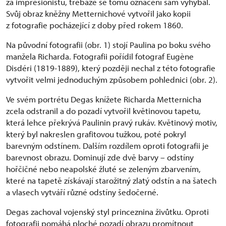
za impresionistu, třebaže se tomu označení sám vyhýbal.
Svůj obraz kněžny Metternichové vytvořil jako kopii
z fotografie pocházející z doby před rokem 1860.
Na původní fotografii (obr. 1) stojí Paulina po boku svého
manžela Richarda. Fotografii pořídil fotograf Eugène
Disdéri (1819-1889), který později nechal z této fotografie
vytvořit velmi jednoduchým způsobem pohlednici (obr. 2).
Ve svém portrétu Degas knížete Richarda Metternicha
zcela odstranil a do pozadí vytvořil květinovou tapetu,
která lehce překrývá Paulinin pravý rukáv. Květinový motiv,
který byl nakreslen grafitovou tužkou, poté pokryl
barevným odstínem. Dalším rozdílem oproti fotografii je
barevnost obrazu. Dominují zde dvě barvy – odstíny
hořčičné nebo neapolské žluté se zeleným zbarvením,
které na tapetě získávají starožitný zlatý odstín a na šatech
a vlasech vytváří různé odstíny šedočerné.
Degas zachoval vojenský styl princeznina živůtku. Oproti
fotografii pomáhá ploché pozadí obrazu promítnout