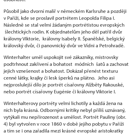
Působil jako dvorní malíř v německém Karlsruhe a později
v Paříži, kde se proslavil portrétem Leopolda Filipa I.
Následně se stal velmi žádaným portrétistou evropských
šlechtických rodin. K objednatelům jeho děl patřil dvůr
královny Viktorie, královny Isabely II. Španělské, belgický
královský dvůr, či panovnický dvůr ve Vídni a Petrohradě.
Winterhalter uměl uspokojit své zákazníky, mistrovsky
podtrhnout zakřivení a bohatost módních šatů a zachovat
jejich vznešenost a bohatost. Dokázal přenést texturu
cenné látky, krajky či lesk šperků na plátno. Jeho asi
nejproslulejší dílo je portrét císařovny Alžběty Rakouské,
nebo portrét císařovny Eugénie či královny Viktorie I.
Winterhalterovy portréty velmi lichotily a každá žena na
nich byla krásná. Odbornými kritiky nebyl příliš uznávaný,
vytýkali mu nepřirozenost a umělost. Portrét Pauliny (obr.
4) byl vytvořen v roce 1860 v době jejího pobytu v Paříži
a tím se i ona zařadila mezi krásné evropské aristokratky