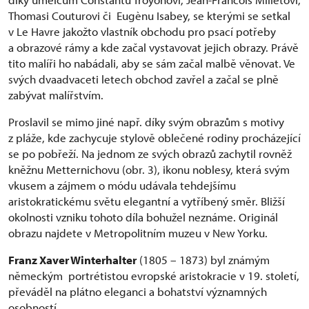
Thomasi Couturovi či Eugènu Isabey, se kterými se setkal
v Le Havre jakožto vlastník obchodu pro psací potřeby
a obrazové rámy a kde začal vystavovat jejich obrazy. Právě
tito malíři ho nabádali, aby se sám začal malbě věnovat. Ve
svých dvaadvaceti letech obchod zavřel a začal se plně
zabývat malířstvím.
Proslavil se mimo jiné např. díky svým obrazům s motivy
z pláže, kde zachycuje stylově oblečené rodiny procházející
se po pobřeží. Na jednom ze svých obrazů zachytil rovněž
kněžnu Metternichovu (obr. 3), ikonu noblesy, která svým
vkusem a zájmem o módu udávala tehdejšímu
aristokratickému světu elegantní a vytříbený směr. Bližší
okolnosti vzniku tohoto díla bohužel neznáme. Originál
obrazu najdete v Metropolitním muzeu v New Yorku.
Franz Xaver Winterhalter
(1805 – 1873) byl známým
německým portrétistou evropské aristokracie v 19. století,
převáděl na plátno eleganci a bohatství významných
osobností.