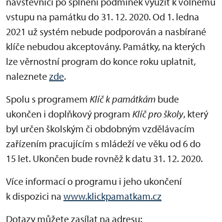
návštěvníci po splnění podmínek využít k volnému
vstupu na památku do 31. 12. 2020. Od 1. ledna
2021 už systém nebude podporován a nasbírané
klíče nebudou akceptovány. Památky, na kterých
lze věrnostní program do konce roku uplatnit,
naleznete
zde
.
Spolu s programem
Klíč k památkám
bude
ukončen i doplňkový program
Klíč pro školy
, který
byl určen školským či obdobným vzdělávacím
zařízením pracujícím s mládeží ve věku od 6 do
15 let. Ukončen bude rovněž k datu 31. 12. 2020.
Více informací o programu i jeho ukončení
k dispozici na
www.klickpamatkam.cz
Dotazy můžete zasílat na adresu: