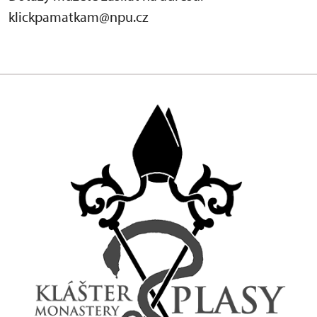
klickpamatkam@npu.cz