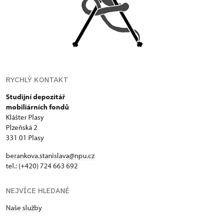
RYCHLÝ KONTAKT
Studijní depozitář
mobiliárních fondů
Klášter Plasy
Plzeňská 2
331 01 Plasy
berankova.stanislava@npu.cz
tel.: (+420) 724 663 692
NEJVÍCE HLEDANÉ
Naše služby