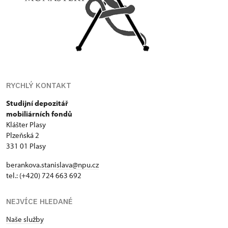
RYCHLÝ KONTAKT
Studijní depozitář
mobiliárních fondů
Klášter Plasy
Plzeňská 2
331 01 Plasy
berankova.stanislava@npu.cz
tel.: (+420) 724 663 692
NEJVÍCE HLEDANÉ
Naše služby