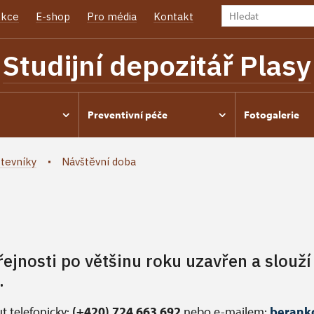
kce
E-shop
Pro média
Kontakt
Studijní depozitář Plasy
Preventivní péče
Fotogalerie
tevníky
Návštěvní doba
eřejnosti po většinu roku uzavřen a slou
.
 telefonicky:
(+420) 724 663 692
nebo e-mailem:
berank