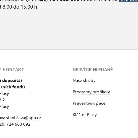
8.00 do 15.00 h.
Ý KONTAKT
NEJVÍCE HLEDANÉ
í depozitář
Naše služby
árních fondů
Programy pro školy
Plasy
á 2
Preventivní péče
Plasy
Klášter Plasy
va.stanislava@npu.cz
+420) 724 663 692