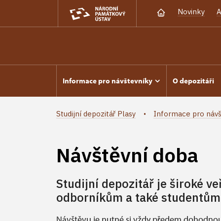
Novinky
A
Informace pro návštevníky
O depozitáři
Studijní depozitář Plasy
Informace pro návš
Návštěvní doba
Studijní depozitář je široké v
odborníkům a také studentům
Návštěvu je nutné si vždy předem dohodnout