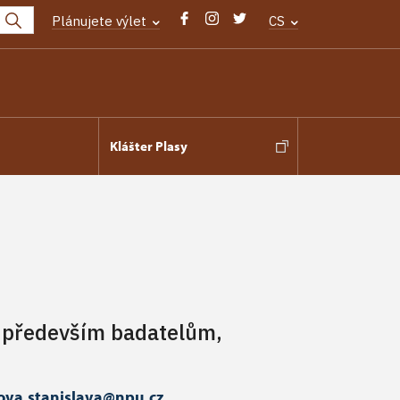
Plánujete výlet
CS
Klášter Plasy
ží především badatelům,
ova.stanislava@npu.cz
.