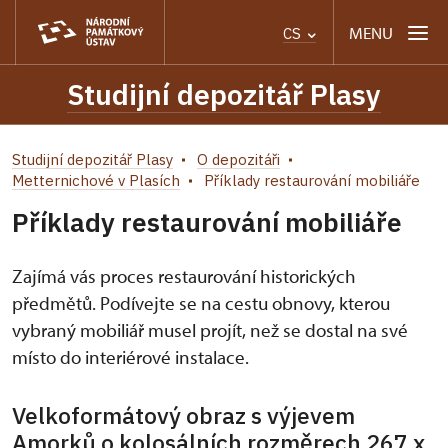
MENU
CS
Studijní depozitář Plasy
Studijní depozitář Plasy
O depozitáři
Metternichové v Plasích
Příklady restaurování mobiliáře
Příklady restaurování mobiliáře
Zajímá vás proces restaurování historických
předmětů. Podívejte se na cestu obnovy, kterou
vybraný mobiliář musel projít, než se dostal na své
místo do interiérové instalace.
Velkoformátový obraz s výjevem
Amorků o kolosálních rozměrech 267 x