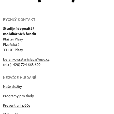
RYCHLÝ KONTAKT
Studijní depozitář
mobiliárních fondů
Klášter Plasy
Plzeňská 2
331 01 Plasy
berankova.stanislava@npu.cz
tel.: (+420) 724 663 692
NEJVÍCE HLEDANÉ
Naše služby
Programy pro školy
Preventivní péče