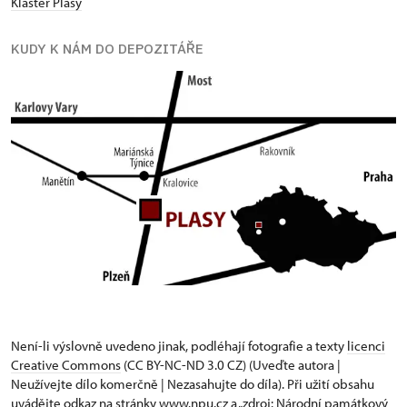
Klášter Plasy
KUDY K NÁM DO DEPOZITÁŘE
Není-li výslovně uvedeno jinak, podléhají fotografie a texty
licenci
Creative Commons
(CC BY-NC-ND 3.0 CZ) (Uveďte autora |
Neužívejte dílo komerčně | Nezasahujte do díla). Při užití obsahu
uvádějte odkaz na stránky www.npu.cz a „zdroj: Národní památkový