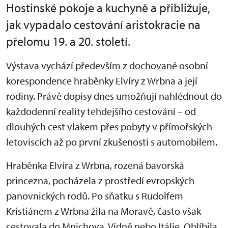
Hostinské pokoje a kuchyně a přibližuje,
jak vypadalo cestování aristokracie na
přelomu 19. a 20. století.
Výstava vychází především z dochované osobní
korespondence hraběnky Elvíry z Wrbna a její
rodiny. Právě dopisy dnes umožňují nahlédnout do
každodenní reality tehdejšího cestování – od
dlouhých cest vlakem přes pobyty v přímořských
letoviscích až po první zkušenosti s automobilem.
Hraběnka Elvíra z Wrbna, rozená bavorská
princezna, pocházela z prostředí evropských
panovnických rodů. Po sňatku s Rudolfem
Kristiánem z Wrbna žila na Moravě, často však
cestovala do Mnichova, Vídně nebo Itálie. Oblíbila