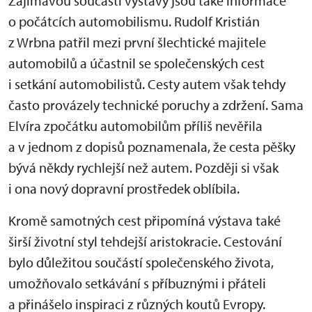
Zajímavou součástí výstavy jsou také informace
o počátcích automobilismu. Rudolf Kristián
z Wrbna patřil mezi první šlechtické majitele
automobilů a účastnil se společenských cest
i setkání automobilistů. Cesty autem však tehdy
často provázely technické poruchy a zdržení. Sama
Elvíra zpočátku automobilům příliš nevěřila
a v jednom z dopisů poznamenala, že cesta pěšky
bývá někdy rychlejší než autem. Později si však
i ona nový dopravní prostředek oblíbila.
Kromě samotných cest připomíná výstava také
širší životní styl tehdejší aristokracie. Cestování
bylo důležitou součástí společenského života,
umožňovalo setkávání s příbuznými i přáteli
a přinášelo inspiraci z různých koutů Evropy.