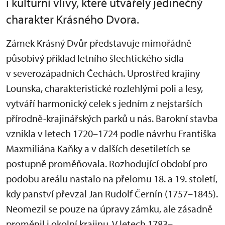
i kulturní vlivy, které utvářely jedinečný
charakter Krásného Dvora.
Zámek Krásný Dvůr představuje mimořádně
působivý příklad letního šlechtického sídla
v severozápadních Čechách. Uprostřed krajiny
Lounska, charakteristické rozlehlými poli a lesy,
vytváří harmonický celek s jedním z nejstarších
přírodně-krajinářských parků u nás. Barokní stavba
vznikla v letech 1720–1724 podle návrhu Františka
Maxmiliána Kaňky a v dalších desetiletích se
postupně proměňovala. Rozhodující období pro
podobu areálu nastalo na přelomu 18. a 19. století,
kdy panství převzal Jan Rudolf Černín (1757–1845).
Neomezil se pouze na úpravy zámku, ale zásadně
proměnil i okolní krajinu. V letech 1783–