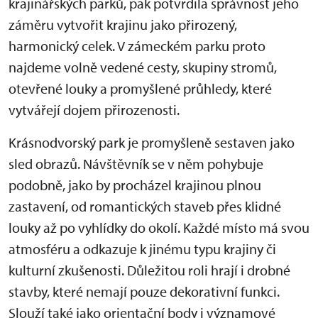
krajinářských parků, pak potvrdila správnost jeho
záměru vytvořit krajinu jako přirozený,
harmonický celek. V zámeckém parku proto
najdeme volně vedené cesty, skupiny stromů,
otevřené louky a promyšlené průhledy, které
vytvářejí dojem přirozenosti.
Krásnodvorský park je promyšleně sestaven jako
sled obrazů. Návštěvník se v něm pohybuje
podobně, jako by procházel krajinou plnou
zastavení, od romantických staveb přes klidné
louky až po vyhlídky do okolí. Každé místo má svou
atmosféru a odkazuje k jinému typu krajiny či
kulturní zkušenosti. Důležitou roli hrají i drobné
stavby, které nemají pouze dekorativní funkci.
Slouží také jako orientační body i významové