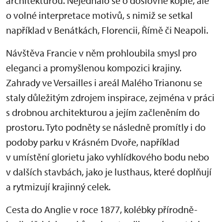
architekturou. Nejednalo se o doslovné kopie, ale
o volné interpretace motivů, s nimiž se setkal
například v Benátkách, Florencii, Římě či Neapoli.
Návštěva Francie v něm prohloubila smysl pro
eleganci a promyšlenou kompozici krajiny.
Zahrady ve Versailles i areál Malého Trianonu se
staly důležitým zdrojem inspirace, zejména v práci
s drobnou architekturou a jejím začleněním do
prostoru. Tyto podněty se následně promítly i do
podoby parku v Krásném Dvoře, například
v umístění glorietu jako vyhlídkového bodu nebo
v dalších stavbách, jako je lusthaus, které doplňují
a rytmizují krajinný celek.
Cesta do Anglie v roce 1877, kolébky přírodně-