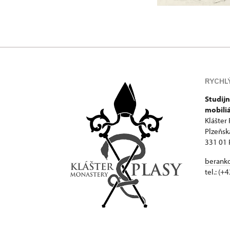
RYCHL
Studijn
mobili
Klášter 
Plzeňsk
331 01 
beranko
tel.: (