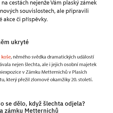
a na cestách nejenže Vám plaský zámek
ových souvislostech, ale připravili
é akce či příspěvky.
 něm ukryté
 koše
, němého svědka dramatických událostí
vala nejen šlechta, ale i jejich osobní majetek
niexpozice v Zámku Metternichů v Plasích
 který přežil zlomové okamžiky 20. století.
o se dělo, když šlechta odjela?
a zámku Metternichů