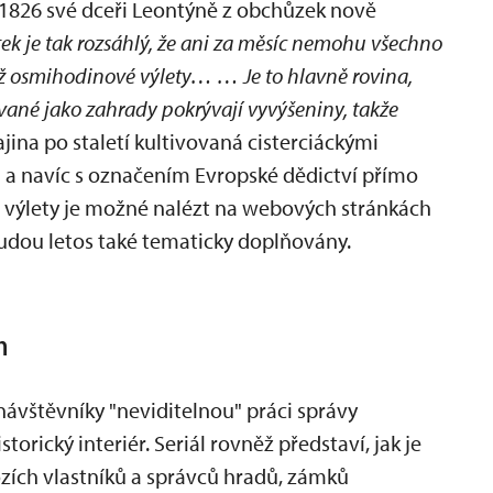
 1826 své dceři Leontýně z obchůzek nově
ek je tak rozsáhlý, že ani za měsíc nemohu všechno
ž osmihodinové výlety… … Je to hlavně rovina,
vané jako zahrady pokrývají vyvýšeniny, takže
jina po staletí kultivovaná cisterciáckými
 a navíc s označením Evropské dědictví přímo
ší výlety je možné nalézt na webových stránkách
budou letos také tematicky doplňovány.
h
o návštěvníky "neviditelnou" práci správy
orický interiér. Seriál rovněž představí, jak je
ozích vlastníků a správců hradů, zámků