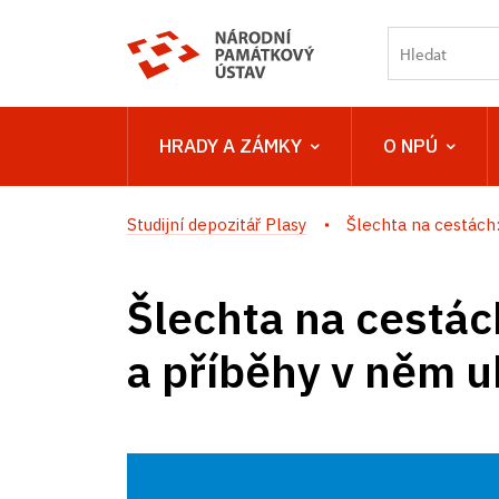
HRADY A ZÁMKY
O NPÚ
Studijní depozitář Plasy
Šlechta na cestách: 
Šlechta na cestác
a příběhy v něm u