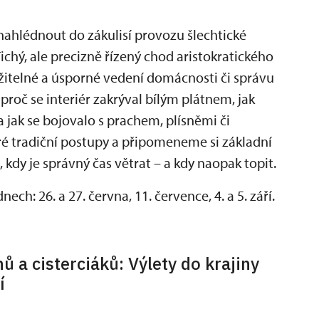
nahlédnout do zákulisí provozu šlechtické
ichý, ale precizně řízený chod aristokratického
držitelné a úsporné vedení domácnosti či správu
roč se interiér zakrýval bílým plátnem, jak
 a jak se bojovalo s prachem, plísněmi či
é tradiční postupy a připomeneme si základní
, kdy je správný čas větrat – a kdy naopak topit.
ch: 26. a 27. června, 11. července, 4. a 5. září.
ů a cisterciáků: Výlety do krajiny
í