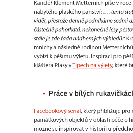
Kancléř Klement Metternich píše v roce
nabytého plaského panství:
„…tento stat
vidět, přestože denně podnikáme sedmi a
částečně pahorkatá, nekonečné lesy pěsto
stále je zde řada nádherných výhledů.“
Kra
mnichy a následně rodinou Metternichů
vybízí k pěšímu výletu. Inspiraci pro pě
kláštera Plasy v
Tipech na výlety
, které 
Práce v bílých rukavičkác
Facebookový seriál
, který přibližuje pr
památkových objektů v oblasti péče o hist
možné se inspirovat v historii u předch