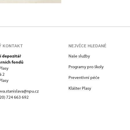
Ý KONTAKT
NEJVÍCE HLEDANÉ
í depozitář
Naše služby
árních fondů
Programy pro školy
Plasy
á 2
Preventivní péče
Plasy
Klášter Plasy
va.stanislava@npu.cz
+420) 724 663 692