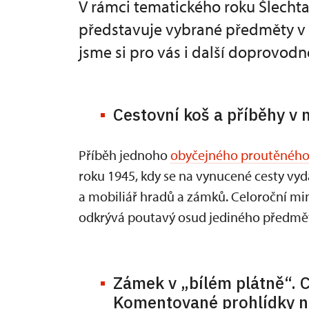
V rámci tematického roku Šlecht
představuje vybrané předměty v n
jsme si pro vás i další doprovodn
Cestovní koš a příběhy v
Příběh jednoho
obyčejného proutěného
roku 1945, kdy se na vynucené cesty vydá
a mobiliář hradů a zámků. Celoroční mi
odkrývá poutavý osud jediného předmětu,
Zámek v „bílém plátně“. C
Komentované prohlídky n