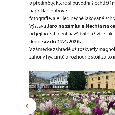
o předměty, které si původní šlechtičtí m
například dobové
fotografie, ale i jedinečné lakované sch
Výstavu
Jaro na zámku a šlechta na c
od jejího zahájení navštívilo už více ja
denně
až do
12.4.2026.
V zámecké zahradě už rozkvetly magnolie
záhony hyacintů a rozhodně stojí za to ji