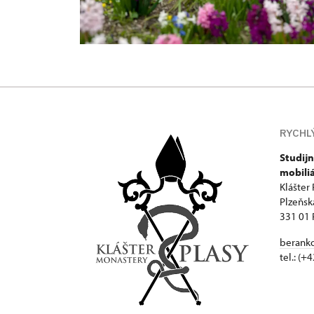
RYCHL
Studijn
mobili
Klášter 
Plzeňsk
331 01 
beranko
tel.: (