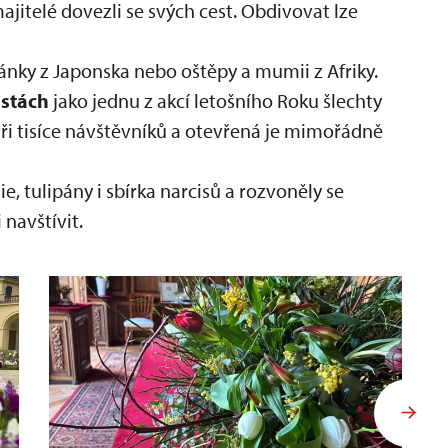
ajitelé dovezli se svých cest. Obdivovat lze
ránky z Japonska nebo oštěpy a mumii z Afriky.
estách
jako jednu z akcí letošního Roku šlechty
k tři tisíce návštěvníků a otevřená je mimořádně
, tulipány i sbírka narcisů a rozvoněly se
 navštívit.