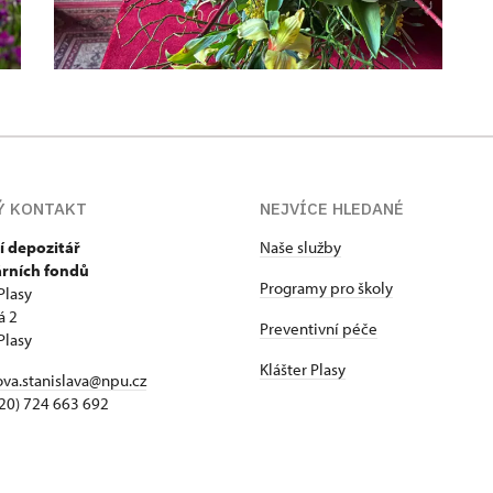
Ý KONTAKT
NEJVÍCE HLEDANÉ
í depozitář
Naše služby
árních fondů
Programy pro školy
Plasy
á 2
Preventivní péče
Plasy
Klášter Plasy
va.stanislava@npu.cz
+420) 724 663 692