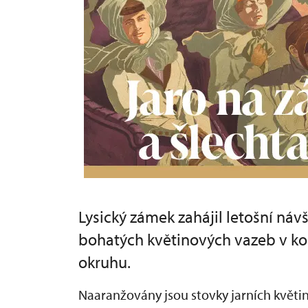
Lysický zámek zahájil letošní ná
bohatých květinových vazeb v ko
okruhu.
Naaranžovány jsou stovky jarních květin