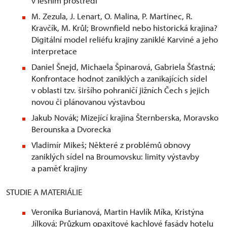
v lesním prostředí
M. Zezula, J. Lenart, O. Malina, P. Martinec, R.
Kravčík, M. Krůl; Brownfield nebo historická krajina?
Digitální model reliéfu krajiny zaniklé Karviné a jeho
interpretace
Daniel Šnejd, Michaela Špinarová, Gabriela Šťastná;
Konfrontace hodnot zaniklých a zanikajících sídel
v oblasti tzv. širšího pohraničí jižních Čech s jejich
novou či plánovanou výstavbou
Jakub Novák; Mizející krajina Šternberska, Moravsko
Berounska a Dvorecka
Vladimír Mikeš; Některé z problémů obnovy
zaniklých sídel na Broumovsku: limity výstavby
a paměť krajiny
STUDIE A MATERIÁLIE
Veronika Burianová, Martin Havlík Míka, Kristýna
Jílková; Průzkum opaxitové kachlové fasády hotelu