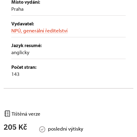
Místo vydání:
Praha
Vydavatel:
NPÚ, generální ředitelství
Jazyk resumé:
anglicky
Počet stran:
143
Tištěná verze
205 Kč
poslední výtisky