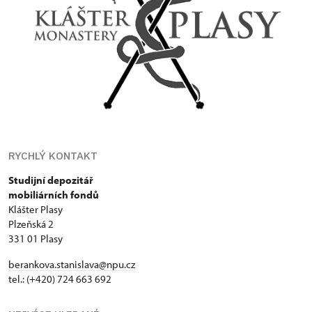
RYCHLÝ KONTAKT
Studijní depozitář
mobiliárních fondů
Klášter Plasy
Plzeňská 2
331 01 Plasy
berankova.stanislava@npu.cz
tel.: (+420) 724 663 692