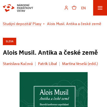
EN
Studijní depozitář Plasy
Alois Musil. Antika a české země
SLEVA
Alois Musil. Antika a české země
Stanislava Kučová
|
Patrik Líbal
|
Martina Veselá (edd.)