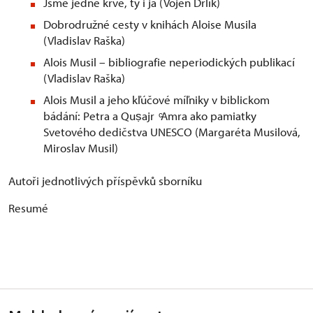
Jsme jedné krve, ty i já (Vojen Drlík)
Dobrodružné cesty v knihách Aloise Musila
(Vladislav Raška)
Alois Musil – bibliografie neperiodických publikací
(Vladislav Raška)
Alois Musil a jeho kľúčové míľniky v biblickom
bádání: Petra a Quṣajr ͨAmra ako pamiatky
Svetového dedičstva UNESCO (Margaréta Musilová,
Miroslav Musil)
Autoři jednotlivých příspěvků sborníku
Resumé