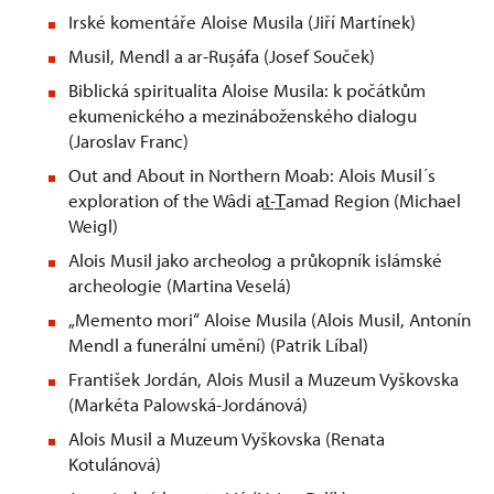
Irské komentáře Aloise Musila (Jiří Martínek)
Musil, Mendl a ar-Rușáfa (Josef Souček)
Biblická spiritualita Aloise Musila: k počátkům
ekumenického a mezináboženského dialogu
(Jaroslav Franc)
Out and About in Northern Moab: Alois Musil´s
exploration of the Wâdi at̲-T̲amad Region (Michael
Weigl)
Alois Musil jako archeolog a průkopník islámské
archeologie (Martina Veselá)
„Memento mori“ Aloise Musila (Alois Musil, Antonín
Mendl a funerální umění) (Patrik Líbal)
František Jordán, Alois Musil a Muzeum Vyškovska
(Markéta Palowská-Jordánová)
Alois Musil a Muzeum Vyškovska (Renata
Kotulánová)