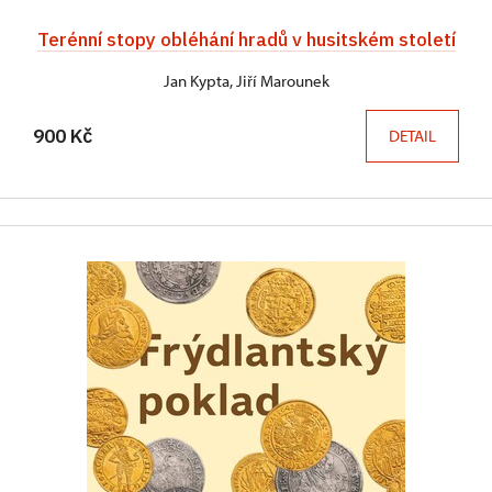
Terénní stopy obléhání hradů v husitském století
Jan Kypta, Jiří Marounek
900 Kč
DETAIL