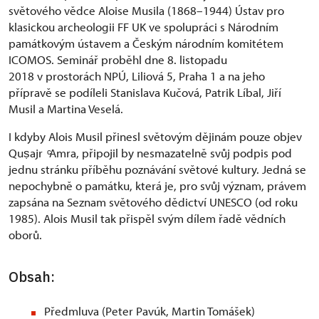
světového vědce Aloise Musila (1868–1944) Ústav pro
klasickou archeologii FF UK ve spolupráci s Národním
památkovým ústavem a Českým národním komitétem
ICOMOS. Seminář proběhl dne 8. listopadu
2018 v prostorách NPÚ, Liliová 5, Praha 1 a na jeho
přípravě se podíleli Stanislava Kučová, Patrik Líbal, Jiří
Musil a Martina Veselá.
I kdyby Alois Musil přinesl světovým dějinám pouze objev
Quṣajr ͨAmra, připojil by nesmazatelně svůj podpis pod
jednu stránku příběhu poznávání světové kultury. Jedná se
nepochybně o památku, která je, pro svůj význam, právem
zapsána na Seznam světového dědictví UNESCO (od roku
1985). Alois Musil tak přispěl svým dílem řadě vědních
oborů.
Obsah:
Předmluva (Peter Pavúk, Martin Tomášek)