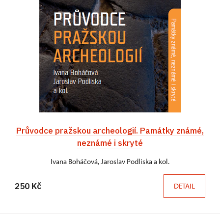
Průvodce pražskou archeologií. Památky známé,
neznámé i skryté
Ivana Boháčová, Jaroslav Podliska a kol.
250 Kč
DETAIL