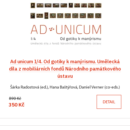
Ad unicum I/4. Od gotiky k manýrismu. Umělecká
díla z mobiliárních fondů Národního památkového
ústavu
Šárka Radostová (ed.), Hana Baštýřová, Daniel Verner (co-eds.)
890 Kč
DETAIL
350 Kč