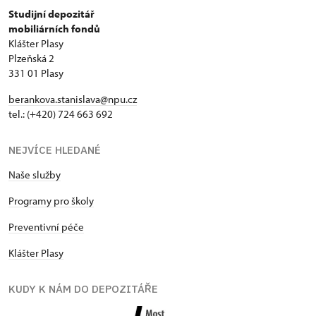
Studijní depozitář
mobiliárních fondů
Klášter Plasy
Plzeňská 2
331 01 Plasy
berankova.stanislava@npu.cz
tel.: (+420) 724 663 692
NEJVÍCE HLEDANÉ
Naše služby
Programy pro školy
Preventivní péče
Klášter Plasy
KUDY K NÁM DO DEPOZITÁŘE