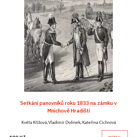
Setkání panovníků roku 1833 na zámku v
Mnichově Hradišti
Květa Křížová, Vladimír Dolínek, Kateřina Cichrová