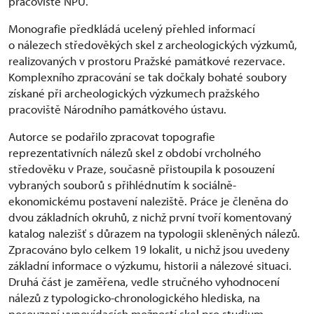
pracoviště NPÚ.
Monografie předkládá ucelený přehled informací
o nálezech středověkých skel z archeologických výzkumů,
realizovaných v prostoru Pražské památkové rezervace.
Komplexního zpracování se tak dočkaly bohaté soubory
získané při archeologických výzkumech pražského
pracoviště Národního památkového ústavu.
Autorce se podařilo zpracovat topografie
reprezentativních nálezů skel z období vrcholného
středověku v Praze, současně přistoupila k posouzení
vybraných souborů s přihlédnutím k sociálně-
ekonomickému postavení naleziště. Práce je členěna do
dvou základních okruhů, z nichž první tvoří komentovaný
katalog nalezišť s důrazem na typologii skleněných nálezů.
Zpracováno bylo celkem 19 lokalit, u nichž jsou uvedeny
základní informace o výzkumu, historii a nálezové situaci.
Druhá část je zaměřena, vedle stručného vyhodnocení
nálezů z typologicko-chronologického hlediska, na
posouzení vypovídacích možností skel pro studium