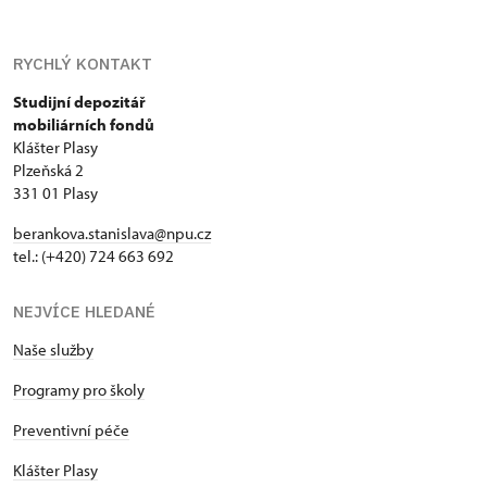
RYCHLÝ KONTAKT
Studijní depozitář
mobiliárních fondů
Klášter Plasy
Plzeňská 2
331 01 Plasy
berankova.stanislava@npu.cz
tel.: (+420) 724 663 692
NEJVÍCE HLEDANÉ
Naše služby
Programy pro školy
Preventivní péče
Klášter Plasy