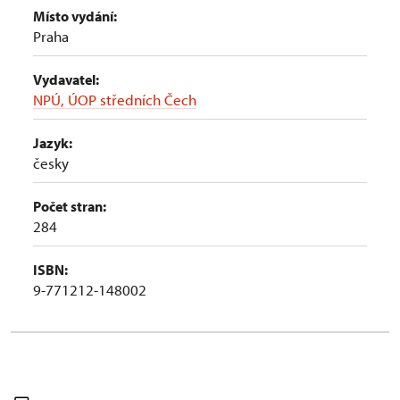
Místo vydání:
Praha
Vydavatel:
NPÚ, ÚOP středních Čech
Jazyk:
česky
Počet stran:
284
ISBN:
9-771212-148002