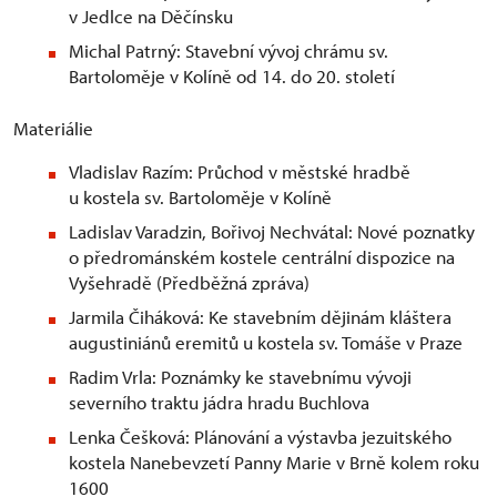
v Jedlce na Děčínsku
Michal Patrný: Stavební vývoj chrámu sv.
Bartoloměje v Kolíně od 14. do 20. století
Materiálie
Vladislav Razím: Průchod v městské hradbě
u kostela sv. Bartoloměje v Kolíně
Ladislav Varadzin, Bořivoj Nechvátal: Nové poznatky
o předrománském kostele centrální dispozice na
Vyšehradě (Předběžná zpráva)
Jarmila Čiháková: Ke stavebním dějinám kláštera
augustiniánů eremitů u kostela sv. Tomáše v Praze
Radim Vrla: Poznámky ke stavebnímu vývoji
severního traktu jádra hradu Buchlova
Lenka Češková: Plánování a výstavba jezuitského
kostela Nanebevzetí Panny Marie v Brně kolem roku
1600