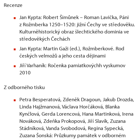
Recenze
Jan Kypta: Robert Šimůnek – Roman Lavička, Páni
z Rožmberka 1250–1520: jižní Čechy ve středověku.
Kulturněhistorický obraz šlechtického dominia ve
středověkých Čechách
Jan Kypta: Martin Gaži (ed.), Rožmberkové. Rod
českých velmožů a jeho cesta dějinami
Jiří Varhaník: Ročenka pamiatkovýchh vyskumov
2010
Z odborného tisku
Petra Besperatová, Zdeněk Dragoun, Jakub Drozda,
Linda Hajžmanová, Václava Horčáková, Blanka
Kynčlová, Gerda Lorencová, Hana Martinková, Irena
Nováková, Zdeňka Prokopová, Jiří Slavík, Zuzana
Stádníková, Vanda Svobodová, Regina Sypecká,
Zuzana Šonská: Průzkumy památek v odborném