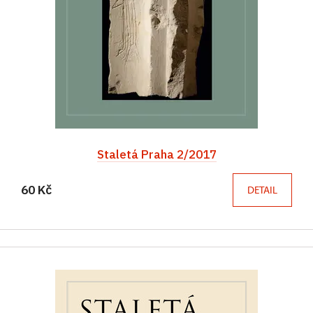
Staletá Praha 2/2017
60 Kč
DETAIL