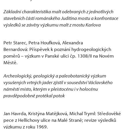
Základní charakteristika malt odebraných z jednotlivých
stavebních částí románského Juditina mostu a konfrontace
výsledků se závěry výzkumu malt z mostu Karlova
Petr Starec, Petra Houfková, Alexandra
Bernardová: Příspěvek k poznání hydrogeologických
poměrů – výzkum v Panské ulici čp. 1308/II na Novém
Městě.
Archeologický, geologický a paleobotanický výzkum
vysušených vrtných jader zjistil v sousedství Václavského
náměstí místo, kterým v pleistocénu i v holocénu
pravděpodobně protékal potok
Jan Havrda, Kristýna Matějková, Michal Tryml: Středověké
pece z Hellichovy ulice na Malé Straně; revize výsledků
výzkumu z roku 1969.