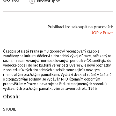
Nedostupné
Publikaci lze zakoupit na pracovišti:
ÚOP v Praze
Časopis Staletá Praha je multioborový recenzovaný časopis
zaměřený na kulturní dědictví a historický vývoj v Praze, zařazený na
seznam recenzovaných neimpaktovaných periodik v ČR, směřující do
vědecké obce i do řad kulturní veřejnosti. Uveřejňuje nové poznatky
z pohledu různých historických disciplin související s movitými
i nemovitými pražskými památkami. Vychází dvakrát ročně v češtině
s cizojazyčnými souhrny. Je vydáván NPÚ, územním odborným
pracovištěm v Praze a navazuje na řadu stejnojmenných sborníků,
vydávaných pražským památkovým ústavem od roku 1965.
Obsah:
STUDIE