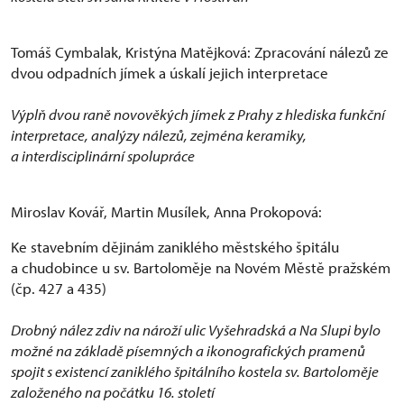
Tomáš Cymbalak, Kristýna Matějková: Zpracování nálezů ze
dvou odpadních jímek a úskalí jejich interpretace
Výplň dvou raně novověkých jímek z Prahy z hlediska funkční
interpretace, analýzy nálezů, zejména keramiky,
a interdisciplinární spolupráce
Miroslav Kovář, Martin Musílek, Anna Prokopová:
Ke stavebním dějinám zaniklého městského špitálu
a chudobince u sv. Bartoloměje na Novém Městě pražském
(čp. 427 a 435)
Drobný nález zdiv na nároží ulic Vyšehradská a Na Slupi bylo
možné na základě písemných a ikonografických pramenů
spojit s existencí zaniklého špitálního kostela sv. Bartoloměje
založeného na počátku 16. století