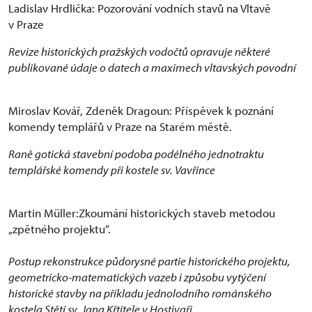
Ladislav Hrdlička: Pozorování vodních stavů na Vltavě
v Praze
Revize historických pražských vodočtů opravuje některé
publikované údaje o datech a maximech vltavských povodní
Miroslav Kovář, Zdeněk Dragoun: Příspěvek k poznání
komendy templářů v Praze na Starém městě.
Raně gotická stavební podoba podélného jednotraktu
templářské komendy při kostele sv. Vavřince
Martin Müller:Zkoumání historických staveb metodou
„zpětného projektu“.
Postup rekonstrukce půdorysné partie historického projektu,
geometricko-matematických vazeb i způsobu vytýčení
historické stavby na příkladu jednolodního románského
kostela Stětí sv. Jana Křtitele v Hostivaři