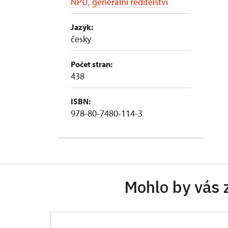
NPÚ, generální ředitelství
Jazyk:
česky
Počet stran:
438
ISBN:
978-80-7480-114-3
Mohlo by vás 