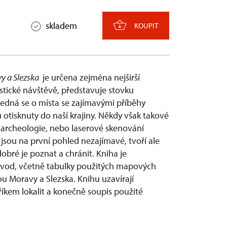
skladem
KOUPIT
y a Slezska
je určena zejména nejširší
stické návštěvě, představuje stovku
Jedná se o místa se zajímavými příběhy
 otisknuty do naší krajiny. Někdy však takové
á archeologie, nebo laserové skenování
sou na první pohled nezajímavé, tvoří ale
 dobré je poznat a chránit. Kniha je
úvod, včetně tabulky použitých mapových
ou Moravy a Slezska. Knihu uzavírají
íkem lokalit a konečně soupis použité