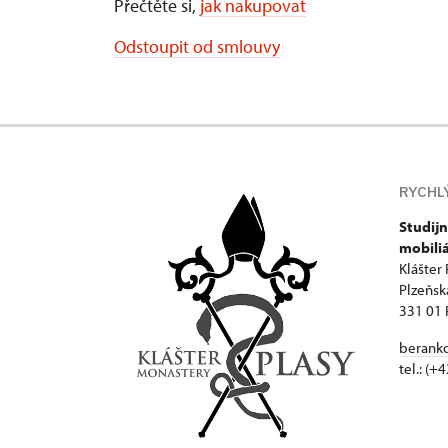
Přečtěte si,
jak nakupovat
Odstoupit od smlouvy
RYCHL
Studijn
mobili
Klášter 
Plzeňsk
331 01 
beranko
tel.: (