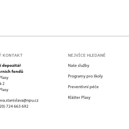
Ý KONTAKT
NEJVÍCE HLEDANÉ
í depozitář
Naše služby
árních fondů
Programy pro školy
Plasy
á 2
Preventivní péče
Plasy
Klášter Plasy
va.stanislava@npu.cz
+420) 724 663 692