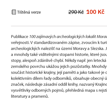
100 Kč
290 Kč
Tištěná verze
Publikace
100 zajímavých archeologických lokalit Morav
veřejnosti. V standardizovaném zápise, zvoucím k turi
archeologických nalezišť na území Moravy a Slezska. 
a mnohdy také viditelnými stopami historie, které jsou
stopy, alespoň zdánlivě chybí. Někdy např. jen leteck
zemského povrchu ukážou jejich pozůstatky. Mnohdy j
součást historické krajiny, její paměti a jako takové je
kolektivním dílem řady odborníků, obsahuje obecný 
značek, následuje zásadní oddíl knihy, nazvaný Krajin
vysvětlivky odborných pojmů, přehledná mapa s rejstř
literatury a pramenů.