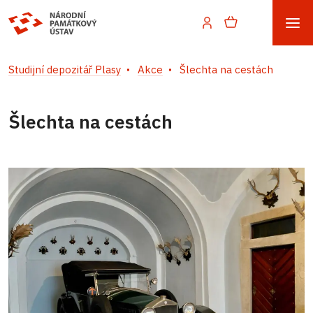
Studijní depozitář Plasy
Akce
Šlechta na cestách
Šlechta na cestách