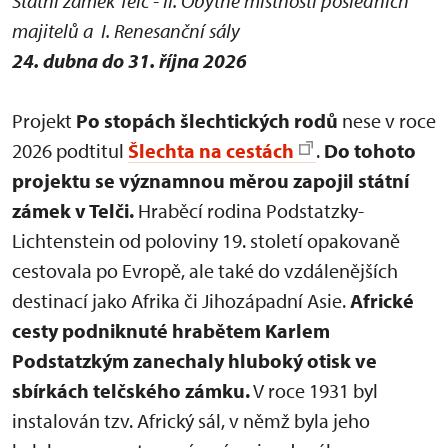
Státní zámek Telč - II. Obytné místnosti posledních
majitelů a I. Renesanční sály
24. dubna do 31. října 2026
Projekt
Po stopách šlechtických rodů
nese v roce
2026 podtitul
Šlechta na cestách
.
Do tohoto
projektu se významnou měrou zapojil státní
zámek v Telči.
Hraběcí rodina Podstatzky-
Lichtenstein od poloviny 19. století opakovaně
cestovala po Evropě, ale také do vzdálenějších
destinací jako Afrika či Jihozápadní Asie.
Africké
cesty podniknuté hrabětem Karlem
Podstatzkým zanechaly hluboký otisk ve
sbírkách telčského zámku.
V roce 1931 byl
instalován tzv. Africký sál, v němž byla jeho