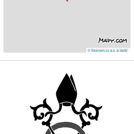
© Seznam.cz a.s. a další