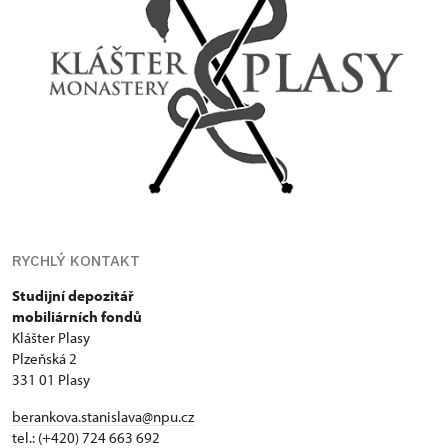
RYCHLÝ KONTAKT
Studijní depozitář
mobiliárních fondů
Klášter Plasy
Plzeňská 2
331 01 Plasy
berankova.stanislava@npu.cz
tel.: (+420) 724 663 692